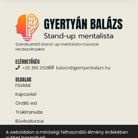
Szórakoztató stand-up mentalista műsorok
rendezvényekre
ELÉRHETŐSÉG
+20 330 2928
balazs@gyertyanbalazs.hu
OLDALAK
Főoldal
Kapcsolat
Önálló est
Trükktanulás
Bűvészkurzus
A weboldalon a minőségi felhasználói élmény érdekében
KÖVESS ENGEM!
sütiket használunk.