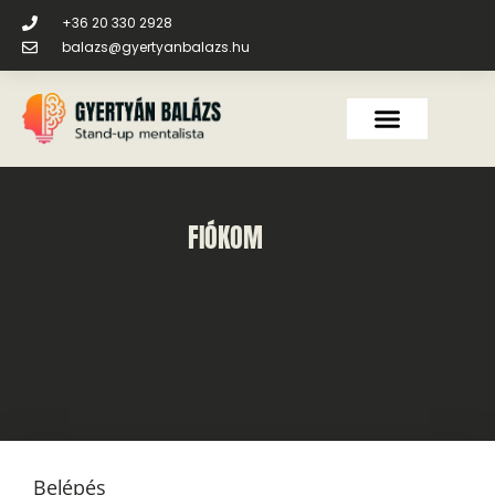
+36 20 330 2928
balazs@gyertyanbalazs.hu
FIÓKOM
Belépés